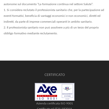
autonome sul documento “La formazione continua nel settore Salute”:
1. Si considera reclutato il professionista sanitario che, per la partecipazione ad
eventi formativi, beneficia di vantaggi economici e non economici, diretti ed
indiretti, da parte di imprese commerciali operanti in ambito sanitario.
2. Il professionista sanitario non può assolvere a più di un terzo del proprio
obbligo formativo mediante reclutamento.
CERTIFICATO
Azienda certificata ISO 9001
Certificato n° IT21-18201A