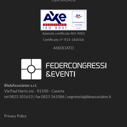
CERTIFICATO
Azienda certificata ISO 9001
Certificato n° IT21-18201A
ASSOCIATO
Ble&Associates s.r.l.
Via Paul Harris snc - 81100 - Caserta
tel 0823 301653 | fax 0823 361086 | segreteria@bleassociates.it
Privacy Policy